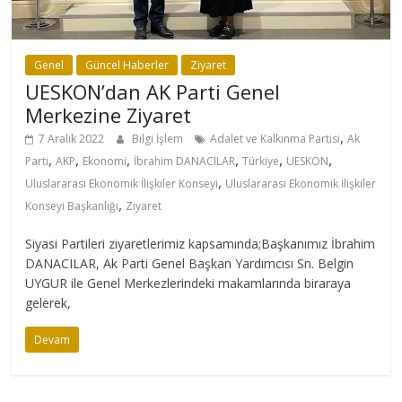
Genel
Güncel Haberler
Ziyaret
UESKON’dan AK Parti Genel
Merkezine Ziyaret
,
7 Aralık 2022
Bilgi İşlem
Adalet ve Kalkınma Partisi
Ak
,
,
,
,
,
,
Parti
AKP
Ekonomi
İbrahim DANACILAR
Türkiye
UESKON
,
Uluslararası Ekonomik İlişkiler Konseyi
Uluslararası Ekonomik İlişkiler
,
Konseyi Başkanlığı
Ziyaret
Siyasi Partileri ziyaretlerimiz kapsamında;Başkanımız İbrahim
DANACILAR, Ak Parti Genel Başkan Yardımcısı Sn. Belgin
UYGUR ile Genel Merkezlerindeki makamlarında biraraya
gelerek,
Devam