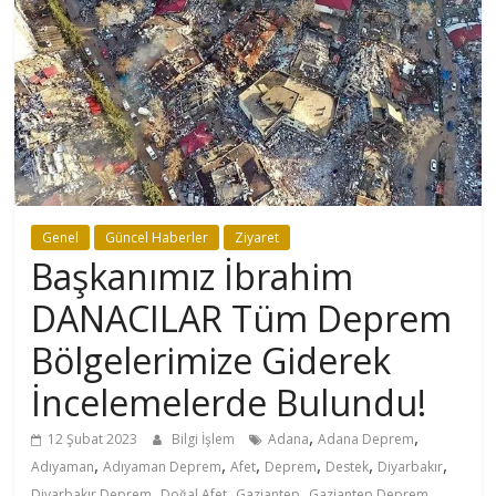
Genel
Güncel Haberler
Ziyaret
Başkanımız İbrahim
DANACILAR Tüm Deprem
Bölgelerimize Giderek
İncelemelerde Bulundu!
,
,
12 Şubat 2023
Bilgi İşlem
Adana
Adana Deprem
,
,
,
,
,
,
Adıyaman
Adıyaman Deprem
Afet
Deprem
Destek
Diyarbakır
,
,
,
,
Diyarbakır Deprem
Doğal Afet
Gaziantep
Gaziantep Deprem