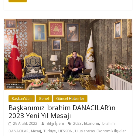
Başkan'dan
Genel
Güncel Haberler
Başkanımız İbrahim DANACILAR’ın
2023 Yeni Yıl Mesajı
,
,
29 Aralık 2022
Bilgi İşlem
2023
Ekonomi
İbrahim
,
,
,
,
DANACILAR
Mesaj
Türkiye
UESKON
Uluslararası Ekonomik İlişkiler