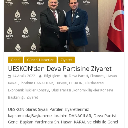
Genel
Güncel Haberler
Ziyaret
UESKON’dan Deva Partisine Ziyaret
,
,
14 Aralık 2022
Bilgi İşlem
Deva Partisi
Ekonomi
Hasan
,
,
,
,
KARAL
İbrahim DANACILAR
Türkiye
UESKON
Uluslararası
,
Ekonomik İlişkiler Konseyi
Uluslararası Ekonomik İlişkiler Konseyi
,
Başkanlığı
Ziyaret
UESKON olarak Siyasi Partileri ziyaretlerimiz
kapsamında;Başkanımız İbrahim DANACILAR, Deva Partisi
Genel Başkan Yardımcısı Sn. Hasan KARAL ve ekibi ile Genel