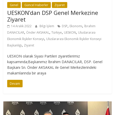
Genel
Güncel Haberler
Ziyaret
UESKON’dan DSP Genel Merkezine
Ziyaret
,
,
14 Aralık 2022
Bilgi İşlem
DSP
Ekonomi
İbrahim
,
,
,
,
DANACILAR
Önder AKSAKAL
Türkiye
UESKON
Uluslararası
,
Ekonomik İlişkiler Konseyi
Uluslararası Ekonomik İlişkiler Konseyi
,
Başkanlığı
Ziyaret
UESKON olarak Siyasi Partileri ziyaretlerimiz
kapsamında;Başkanımız İbrahim DANACILAR, DSP. Genel
Başkanı Sn. Önder AKSAKAL ile Genel Merkezlerindeki
makamlarında bir araya
Devam