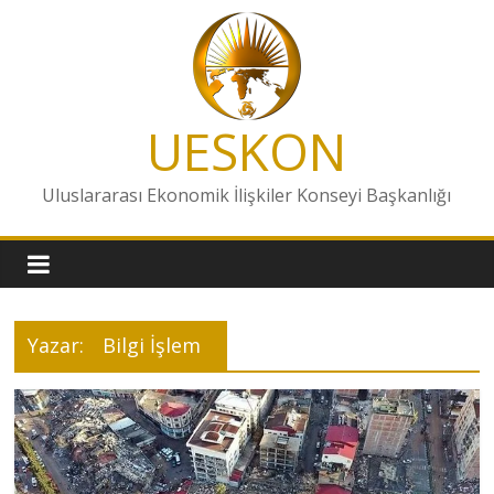
Skip
to
content
UESKON
Uluslararası Ekonomik İlişkiler Konseyi Başkanlığı
Yazar:
Bilgi İşlem