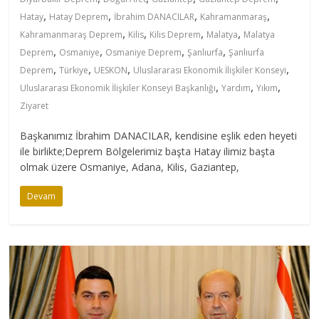
,
,
,
,
Hatay
Hatay Deprem
İbrahim DANACILAR
Kahramanmaraş
,
,
,
,
Kahramanmaraş Deprem
Kilis
Kilis Deprem
Malatya
Malatya
,
,
,
,
Deprem
Osmaniye
Osmaniye Deprem
Şanlıurfa
Şanlıurfa
,
,
,
,
Deprem
Türkiye
UESKON
Uluslararası Ekonomik İlişkiler Konseyi
,
,
,
Uluslararası Ekonomik İlişkiler Konseyi Başkanlığı
Yardım
Yıkım
Ziyaret
Başkanımız İbrahim DANACILAR, kendisine eşlik eden heyeti
ile birlikte;Deprem Bölgelerimiz başta Hatay ilimiz başta
olmak üzere Osmaniye, Adana, Kilis, Gaziantep,
Devam