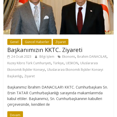
Genel
Güncel Haberler
Ziyaret
Başkanımızın KKTC. Ziyareti
,
,
24 Ocak 2023
Bilgi İşlem
Ekonomi
İbrahim DANACILAR
,
,
,
Kuzey Kıbrıs Türk Cumhuriyeti
Türkiye
UESKON
Uluslararası
,
Ekonomik İlişkiler Konseyi
Uluslararası Ekonomik İlişkiler Konseyi
,
Başkanlığı
Ziyaret
Başkanımız İbrahim DANACILAR’ı KKTC. Cumhurbaşkanı Sn.
Ersin TATAR Cumhurbaşkanlığı sarayında makamlarımda
kabul ettiler. Başkanımız, Sn. Cumhurbaşkanının kabulleri
çerçevesinde, kendileri ile
Devam