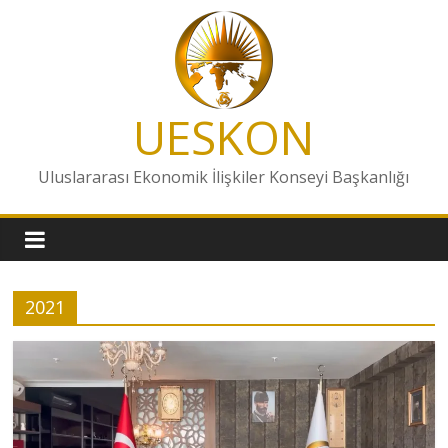
Skip
to
content
UESKON
Uluslararası Ekonomik İlişkiler Konseyi Başkanlığı
2021