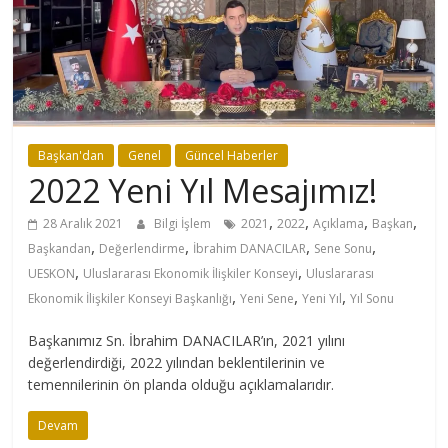
Başkan'dan
Genel
Güncel Haberler
2022 Yeni Yıl Mesajımız!
,
,
,
,
28 Aralık 2021
Bilgi İşlem
2021
2022
Açıklama
Başkan
,
,
,
,
Başkandan
Değerlendirme
İbrahim DANACILAR
Sene Sonu
,
,
UESKON
Uluslararası Ekonomik İlişkiler Konseyi
Uluslararası
,
,
,
Ekonomik İlişkiler Konseyi Başkanlığı
Yeni Sene
Yeni Yıl
Yıl Sonu
Başkanımız Sn. İbrahim DANACILAR’ın, 2021 yılını
değerlendirdiği, 2022 yılından beklentilerinin ve
temennilerinin ön planda olduğu açıklamalarıdır.
Devam