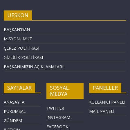
UESKON
BAŞKAN'DAN
MİSYONUMUZ
ÇEREZ POLİTİKASI
GİZLİLİK POLİTİKASI
BAŞKANIMIZIN AÇIKLAMALARI
SAYFALAR
SOSYAL
PANELLER
MEDYA
ANASAYFA
KULLANICI PANELİ
TWITTER
KURUMSAL
MAİL PANELİ
INSTAGRAM
GÜNDEM
FACEBOOK
İLETİŞİM