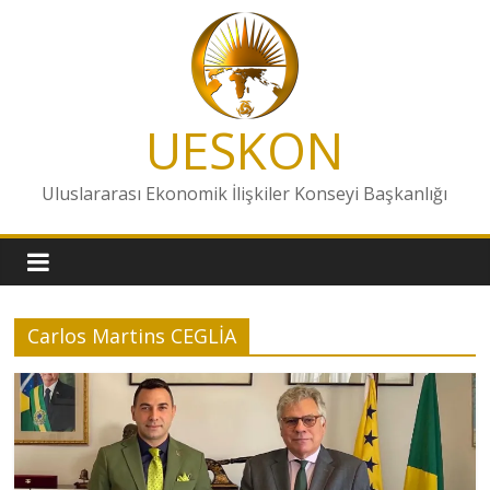
Skip
to
content
UESKON
Uluslararası Ekonomik İlişkiler Konseyi Başkanlığı
Carlos Martins CEGLİA