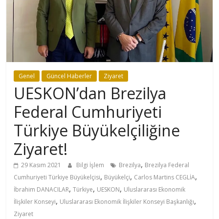
Genel
Güncel Haberler
Ziyaret
UESKON’dan Brezilya
Federal Cumhuriyeti
Türkiye Büyükelçiliğine
Ziyaret!
,
29 Kasım 2021
Bilgi İşlem
Brezilya
Brezilya Federal
,
,
,
Cumhuriyeti Türkiye Büyükelçisi
Büyükelçi
Carlos Martins CEGLİA
,
,
,
İbrahim DANACILAR
Türkiye
UESKON
Uluslararası Ekonomik
,
,
İlişkiler Konseyi
Uluslararası Ekonomik İlişkiler Konseyi Başkanlığı
Ziyaret