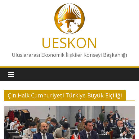
Skip
to
content
UESKON
Uluslararası Ekonomik İlişkiler Konseyi Başkanlığı
Çin Halk Cumhuriyeti Türkiye Büyük Elçiliği