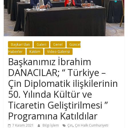
Başkan'dan
Galeri
Genel
Güncel
Haberler
Katılım
Video Galerisi
Başkanımız İbrahim
DANACILAR; “ Türkiye –
Çin Diplomatik ilişkilerinin
50. Yılında Kültür ve
Ticaretin Geliştirilmesi ”
Programına Katıldılar
,
7 Kasım 2021
Bilgi İşlem
Çin
Çin Halk Cumhuriyeti