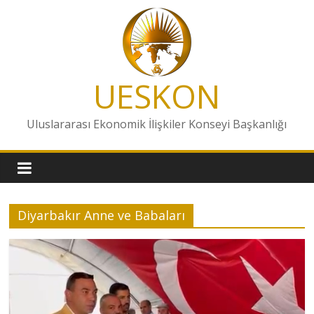
Skip
to
content
UESKON
Uluslararası Ekonomik İlişkiler Konseyi Başkanlığı
Diyarbakır Anne ve Babaları