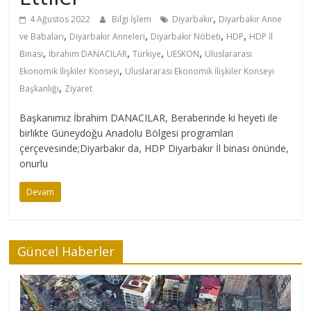
,
4 Ağustos 2022
Bilgi İşlem
Diyarbakır
Diyarbakır Anne
,
,
,
,
ve Babaları
Diyarbakır Anneleri
Diyarbakır Nöbeti
HDP
HDP İl
,
,
,
,
Binası
İbrahim DANACILAR
Türkiye
UESKON
Uluslararası
,
Ekonomik İlişkiler Konseyi
Uluslararası Ekonomik İlişkiler Konseyi
,
Başkanlığı
Ziyaret
Başkanımız İbrahim DANACILAR, Beraberinde ki heyeti ile
birlikte Güneydoğu Anadolu Bölgesi programları
çerçevesinde;Diyarbakır da, HDP Diyarbakır İl binası önünde,
onurlu
Devam
Güncel Haberler