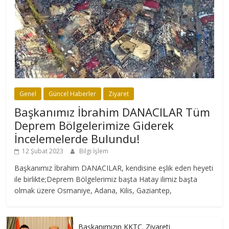
Genel
Güncel Haberler
Ziyaret
Başkanımız İbrahim DANACILAR Tüm
Deprem Bölgelerimize Giderek
İncelemelerde Bulundu!
12 Şubat 2023
Bilgi İşlem
Başkanımız İbrahim DANACILAR, kendisine eşlik eden heyeti
ile birlikte;Deprem Bölgelerimiz başta Hatay ilimiz başta
olmak üzere Osmaniye, Adana, Kilis, Gaziantep,
Başkanımızın KKTC. Ziyareti