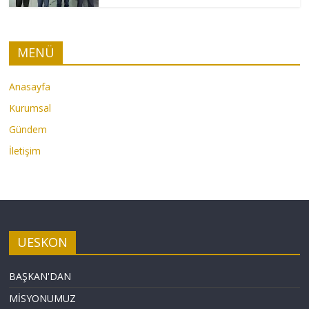
MENÜ
Anasayfa
Kurumsal
Gündem
İletişim
UESKON
BAŞKAN'DAN
MİSYONUMUZ