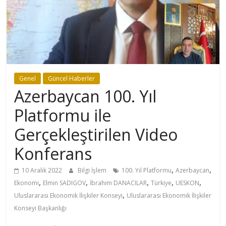
Genel
Güncel Haberler
Azerbaycan 100. Yıl
Platformu ile
Gerçekleştirilen Video
Konferans
,
,
10 Aralık 2022
Bilgi İşlem
100. Yıl Platformu
Azerbaycan
,
,
,
,
,
Ekonomi
Elmin SADIGOV
İbrahim DANACILAR
Türkiye
UESKON
,
Uluslararası Ekonomik İlişkiler Konseyi
Uluslararası Ekonomik İlişkiler
Konseyi Başkanlığı