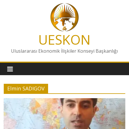
Skip
to
content
UESKON
Uluslararası Ekonomik İlişkiler Konseyi Başkanlığı
Elmin SADIGOV