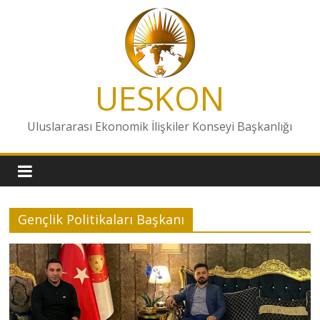
Skip
to
content
UESKON
Uluslararası Ekonomik İlişkiler Konseyi Başkanlığı
Gençlik Politikaları Başkanı