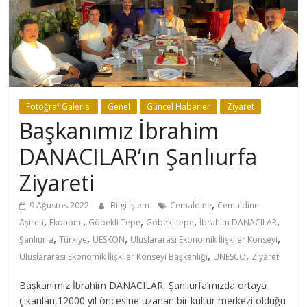
Fotoğraf Galerisi
Genel
Güncel Haberler
Ziyaret
Başkanımız İbrahim
DANACILAR’ın Şanlıurfa
Ziyareti
,
9 Ağustos 2022
Bilgi İşlem
Cemaldine
Cemaldine
,
,
,
,
,
Aşireti
Ekonomi
Göbekli Tepe
Göbeklitepe
İbrahim DANACILAR
,
,
,
,
Şanlıurfa
Türkiye
UESKON
Uluslararası Ekonomik İlişkiler Konseyi
,
,
Uluslararası Ekonomik İlişkiler Konseyi Başkanlığı
UNESCO
Ziyaret
Başkanımız İbrahim DANACILAR, Şanlıurfa’mızda ortaya
çıkarılan,12000 yıl öncesine uzanan bir kültür merkezi olduğu