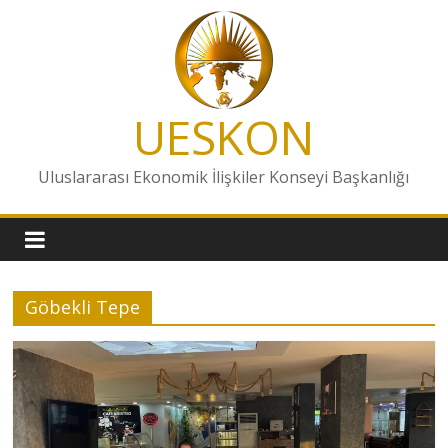
Skip
to
content
UESKON
Uluslararası Ekonomik İlişkiler Konseyi Başkanlığı
Göbekli Tepe