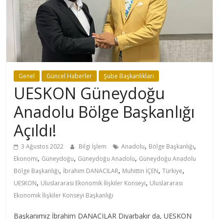
Genel
Güncel Haberler
Şube Başkanlıkları
UESKON Güneydoğu
Anadolu Bölge Başkanlığı
Açıldı!
,
,
3 Ağustos 2022
Bilgi İşlem
Anadolu
Bölge Başkanlığı
,
,
,
Ekonomi
Güneydoğu
Güneydoğu Anadolu
Güneydoğu Anadolu
,
,
,
,
Bölge Başkanlığı
İbrahim DANACILAR
Muhittin İÇEN
Türkiye
,
,
UESKON
Uluslararası Ekonomik İlişkiler Konseyi
Uluslararası
Ekonomik İlişkiler Konseyi Başkanlığı
Başkanımız İbrahim DANACILAR Diyarbakır da, UESKON