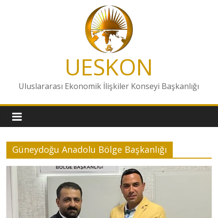
Skip
to
content
UESKON
Uluslararası Ekonomik İlişkiler Konseyi Başkanlığı
Güneydoğu Anadolu Bölge Başkanlığı