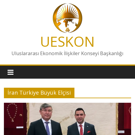
Skip
to
content
UESKON
Uluslararası Ekonomik İlişkiler Konseyi Başkanlığı
İran Türkiye Büyük Elçisi