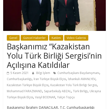
Genel
Güncel Haberler
Katılım
Video Galerisi
Başkanımız “Kazakistan
Yolu Türk Birliği Sergisi’nin
Açılışına Katıldılar
,
5 Kasım 2021
Bilgi İşlem
Cumhurbaşkanı Başdanışmanı
,
,
,
Cumhurbaşkanlığı
İran Türkiye Büyük Elçisi
İshankuli AMANLYEV
,
,
Kazakistan Türkiye Büyük Elçisi
Kazakistan Yolu Türk Birliği Sergisi
,
,
,
Mohammad FARAZMAND
Saparbekuly ABZAL
Türk Birliği
Ukrayna
,
,
Türkiye Büyük Elçisi
Vasyl BODNAR
Yalçın Topçu
Başkanımız İbrahim DANACILAR, T.C. Cumhurbaşkanlığı