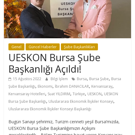
Genel
Güncel Haberler
Şube Başkanlıkları
UESKON Bursa Şube
Başkanlığı Açıldı!
,
,
15 Ağustos 2022
Bilgi İşlem
Bursa
Bursa Şube
Bursa
,
,
,
,
Şube Başkanlığı
Ekonomi
İbrahim DANACILAR
Kervansaray
,
,
,
,
Kervansaray Hotelleri
Suat YILDIRIM
Türkiye
UESKON
UESKON
,
,
Bursa Şube Başkanlığı
Uluslararası Ekonomik İlişkiler Konseyi
Uluslararası Ekonomik İlişkiler Konseyi Başkanlığı
Bugün Sanayi şehrimiz, Turizm cenneti yeşil Bursa’mızda,
UESKON Bursa Şube Başkanlığımızın Açılışını
gerçekleştirdik… Bölge Turizmine hayat veren Kervansaray