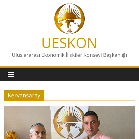
Skip
to
content
UESKON
Uluslararası Ekonomik İlişkiler Konseyi Başkanlığı
Kervansaray