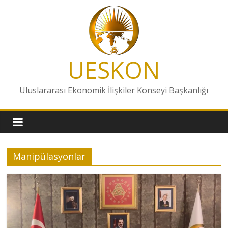
Skip
to
content
UESKON
Uluslararası Ekonomik İlişkiler Konseyi Başkanlığı
Manipülasyonlar