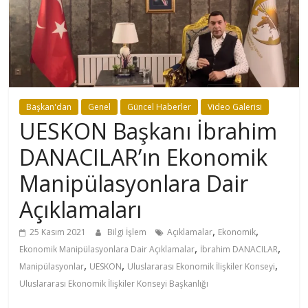
Başkan'dan
Genel
Güncel Haberler
Video Galerisi
UESKON Başkanı İbrahim
DANACILAR’ın Ekonomik
Manipülasyonlara Dair
Açıklamaları
,
,
25 Kasım 2021
Bilgi İşlem
Açıklamalar
Ekonomik
,
,
Ekonomik Manipülasyonlara Dair Açıklamalar
İbrahim DANACILAR
,
,
,
Manipülasyonlar
UESKON
Uluslararası Ekonomik İlişkiler Konseyi
Uluslararası Ekonomik İlişkiler Konseyi Başkanlığı