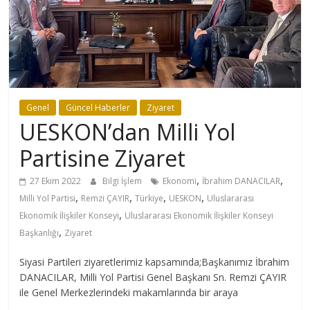
Genel
Güncel Haberler
Ziyaret
UESKON’dan Milli Yol
Partisine Ziyaret
,
,
27 Ekim 2022
Bilgi İşlem
Ekonomi
İbrahim DANACILAR
,
,
,
,
Milli Yol Partisi
Remzi ÇAYIR
Türkiye
UESKON
Uluslararası
,
Ekonomik İlişkiler Konseyi
Uluslararası Ekonomik İlişkiler Konseyi
,
Başkanlığı
Ziyaret
Siyasi Partileri ziyaretlerimiz kapsamında;Başkanımız İbrahim
DANACILAR, Milli Yol Partisi Genel Başkanı Sn. Remzi ÇAYIR
ile Genel Merkezlerindeki makamlarında bir araya