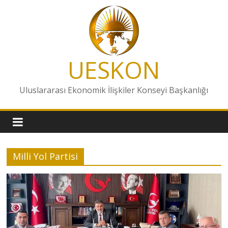
Skip
to
content
UESKON
Uluslararası Ekonomik İlişkiler Konseyi Başkanlığı
Milli Yol Partisi