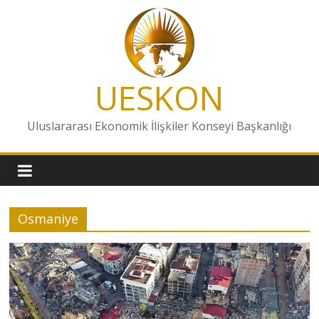
Skip
to
content
UESKON
Uluslararası Ekonomik İlişkiler Konseyi Başkanlığı
Osmaniye