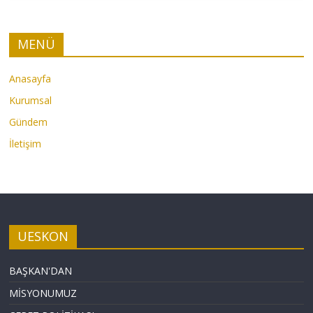
MENÜ
Anasayfa
Kurumsal
Gündem
İletişim
UESKON
BAŞKAN'DAN
MİSYONUMUZ