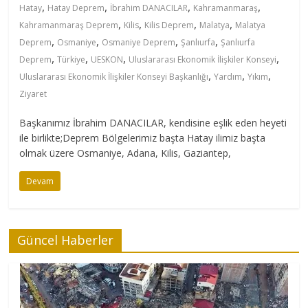
,
,
,
,
Hatay
Hatay Deprem
İbrahim DANACILAR
Kahramanmaraş
,
,
,
,
Kahramanmaraş Deprem
Kilis
Kilis Deprem
Malatya
Malatya
,
,
,
,
Deprem
Osmaniye
Osmaniye Deprem
Şanlıurfa
Şanlıurfa
,
,
,
,
Deprem
Türkiye
UESKON
Uluslararası Ekonomik İlişkiler Konseyi
,
,
,
Uluslararası Ekonomik İlişkiler Konseyi Başkanlığı
Yardım
Yıkım
Ziyaret
Başkanımız İbrahim DANACILAR, kendisine eşlik eden heyeti
ile birlikte;Deprem Bölgelerimiz başta Hatay ilimiz başta
olmak üzere Osmaniye, Adana, Kilis, Gaziantep,
Devam
Güncel Haberler