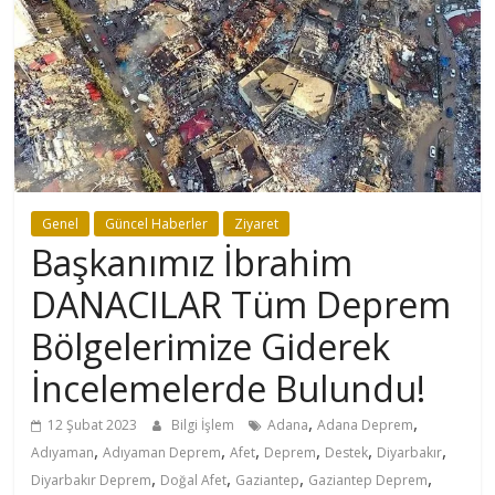
Genel
Güncel Haberler
Ziyaret
Başkanımız İbrahim
DANACILAR Tüm Deprem
Bölgelerimize Giderek
İncelemelerde Bulundu!
,
,
12 Şubat 2023
Bilgi İşlem
Adana
Adana Deprem
,
,
,
,
,
,
Adıyaman
Adıyaman Deprem
Afet
Deprem
Destek
Diyarbakır
,
,
,
,
Diyarbakır Deprem
Doğal Afet
Gaziantep
Gaziantep Deprem