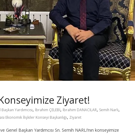
Konseyimize Ziyaret!
,
,
,
,
 Başkan Yardımcısı
İbrahim ÇELEBİ
İbrahim DANACILAR
Semih Narlı
,
ası Ekonomik İlişkiler Konseyi Başkanlığı
Ziyaret
 ve Genel Başkan Yardımcısı Sn. Semih NARLI’nın konseyimize