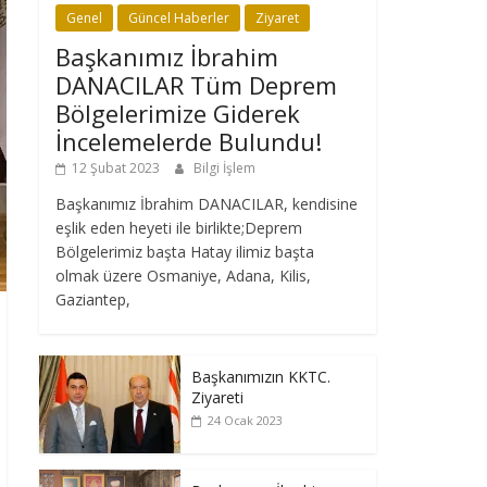
Genel
Güncel Haberler
Ziyaret
Başkanımız İbrahim
DANACILAR Tüm Deprem
Bölgelerimize Giderek
İncelemelerde Bulundu!
12 Şubat 2023
Bilgi İşlem
Başkanımız İbrahim DANACILAR, kendisine
eşlik eden heyeti ile birlikte;Deprem
Bölgelerimiz başta Hatay ilimiz başta
olmak üzere Osmaniye, Adana, Kilis,
Gaziantep,
Başkanımızın KKTC.
Ziyareti
24 Ocak 2023