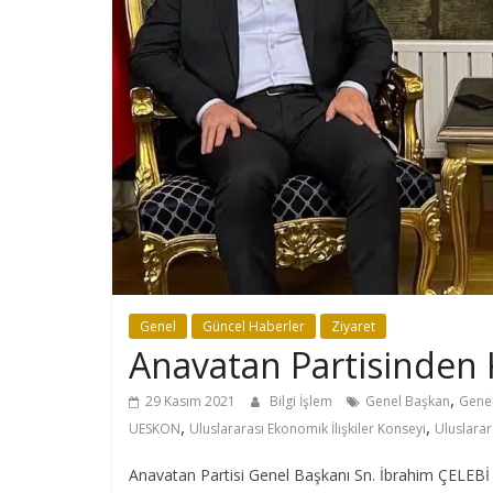
Genel
Güncel Haberler
Ziyaret
Anavatan Partisinden 
,
29 Kasım 2021
Bilgi İşlem
Genel Başkan
Genel
,
,
UESKON
Uluslararası Ekonomik İlişkiler Konseyi
Uluslarar
Anavatan Partisi Genel Başkanı Sn. İbrahim ÇELEBİ