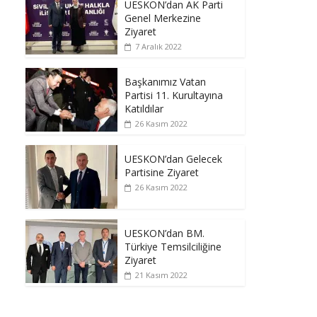
UESKON’dan AK Parti
Genel Merkezine
Ziyaret
7 Aralık 2022
Başkanımız Vatan
Partisi 11. Kurultayına
Katıldılar
26 Kasım 2022
UESKON’dan Gelecek
Partisine Ziyaret
26 Kasım 2022
UESKON’dan BM.
Türkiye Temsilciliğine
Ziyaret
21 Kasım 2022