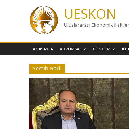
Skip
UESKON
to
content
Uluslararası Ekonomik İlişkile
ANASAYFA
KURUMSAL
GÜNDEM
İLE
Semih Narlı