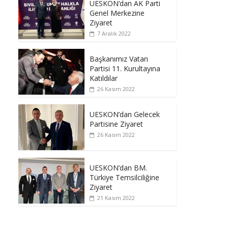
UESKON’dan AK Parti
Genel Merkezine
Ziyaret
7 Aralık 2022
Başkanımız Vatan
Partisi 11. Kurultayına
Katıldılar
26 Kasım 2022
UESKON’dan Gelecek
Partisine Ziyaret
26 Kasım 2022
UESKON’dan BM.
Türkiye Temsilciliğine
Ziyaret
21 Kasım 2022