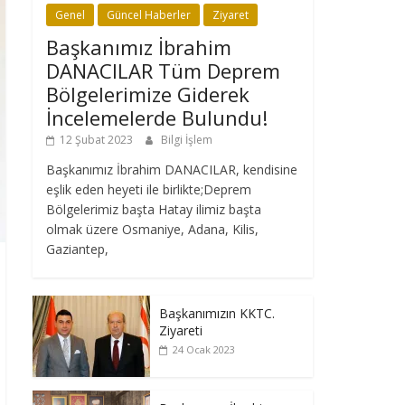
Genel
Güncel Haberler
Ziyaret
Başkanımız İbrahim
DANACILAR Tüm Deprem
Bölgelerimize Giderek
İncelemelerde Bulundu!
12 Şubat 2023
Bilgi İşlem
Başkanımız İbrahim DANACILAR, kendisine
eşlik eden heyeti ile birlikte;Deprem
Bölgelerimiz başta Hatay ilimiz başta
olmak üzere Osmaniye, Adana, Kilis,
Gaziantep,
Başkanımızın KKTC.
Ziyareti
24 Ocak 2023