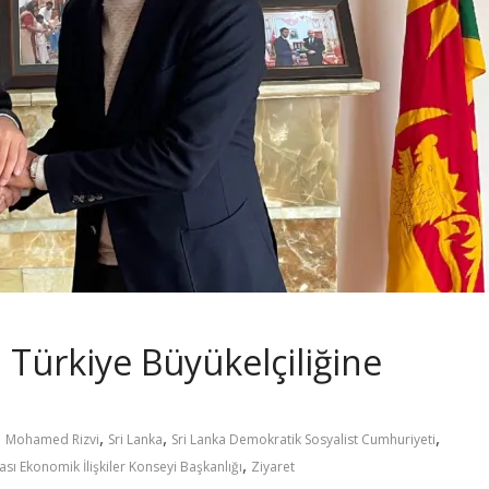
Türkiye Büyükelçiliğine
,
,
,
,
Mohamed Rizvi
Sri Lanka
Sri Lanka Demokratik Sosyalist Cumhuriyeti
,
ası Ekonomik İlişkiler Konseyi Başkanlığı
Ziyaret