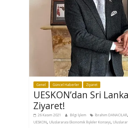
Genel
Güncel Haberler
Ziyaret
UESKON’dan Sri Lanka 
Ziyaret!
26 Kasım 2021
Bilgi İşlem
İbrahim DANACILAR
,
,
UESKON
Uluslararası Ekonomik İlişkiler Konseyi
Uluslarar