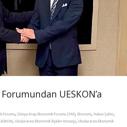
k Forumundan UESKON’a
,
,
,
,
ik Forumu
Dünya Arap Ekonomik Forumu (TAF)
Ekonomi
Hakan Şahin
,
,
UESKON
Uluslararası Ekonomik İlişkiler Konseyi
Uluslararası Ekonomik