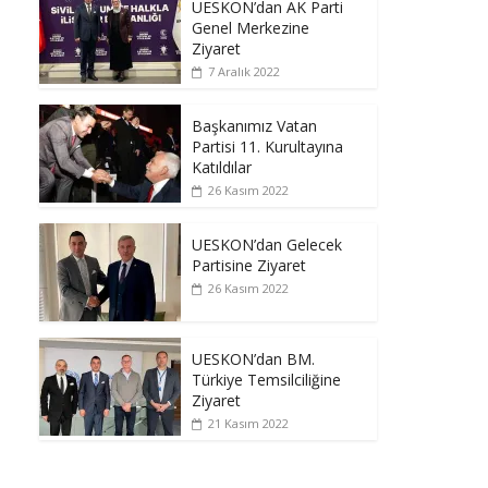
UESKON’dan AK Parti
Genel Merkezine
Ziyaret
7 Aralık 2022
Başkanımız Vatan
Partisi 11. Kurultayına
Katıldılar
26 Kasım 2022
UESKON’dan Gelecek
Partisine Ziyaret
26 Kasım 2022
UESKON’dan BM.
Türkiye Temsilciliğine
Ziyaret
21 Kasım 2022