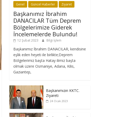
Genel
Güncel Haberler
Ziyaret
Başkanımız İbrahim
DANACILAR Tüm Deprem
Bölgelerimize Giderek
İncelemelerde Bulundu!
12 Şubat 2023
Bilgi İşlem
Başkanımız İbrahim DANACILAR, kendisine
eşlik eden heyeti ile birlikte;Deprem
Bölgelerimiz başta Hatay ilimiz başta
olmak üzere Osmaniye, Adana, Kilis,
Gaziantep,
Başkanımızın KKTC.
Ziyareti
24 Ocak 2023