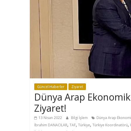
Güncel Haberler
Ziyaret
Dünya Arap Ekonomi
Ziyaret!
13 Nisan 2022
Bilgi İşlem
Dünya Arap Ekonom
,
,
,
,
İbrahim DANACILAR
TAF
Türkiye
Türkiye Koordinatörü