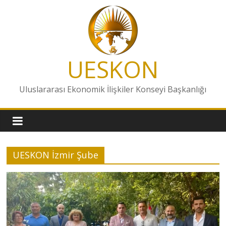
Skip
to
content
UESKON
Uluslararası Ekonomik İlişkiler Konseyi Başkanlığı
UESKON İzmir Şube