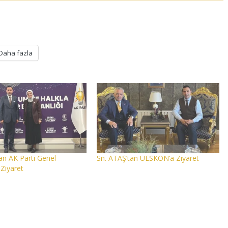
Daha fazla
n AK Parti Genel
Sn. ATAŞ’tan UESKON’a Ziyaret
Ziyaret