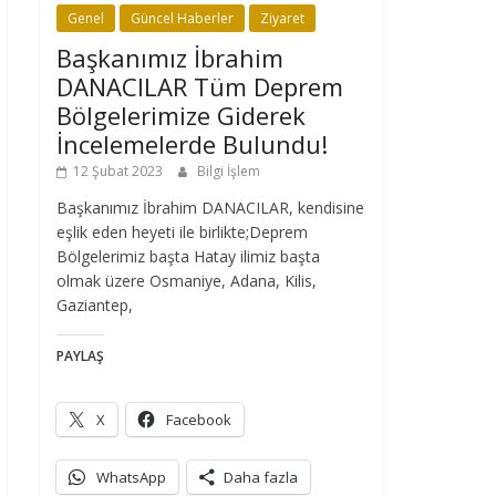
Genel
Güncel Haberler
Ziyaret
Başkanımız İbrahim
DANACILAR Tüm Deprem
Bölgelerimize Giderek
İncelemelerde Bulundu!
12 Şubat 2023
Bilgi İşlem
Başkanımız İbrahim DANACILAR, kendisine
eşlik eden heyeti ile birlikte;Deprem
Bölgelerimiz başta Hatay ilimiz başta
olmak üzere Osmaniye, Adana, Kilis,
Gaziantep,
PAYLAŞ
X
Facebook
WhatsApp
Daha fazla