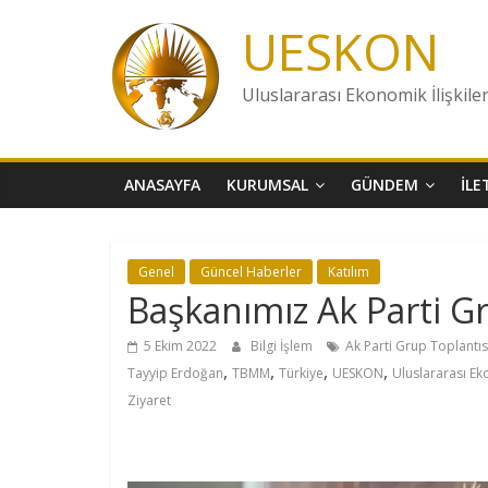
Skip
UESKON
to
content
Uluslararası Ekonomik İlişkile
ANASAYFA
KURUMSAL
GÜNDEM
İLE
Genel
Güncel Haberler
Katılım
Başkanımız Ak Parti Gr
5 Ekim 2022
Bilgi İşlem
Ak Parti Grup Toplantıs
,
,
,
,
Tayyip Erdoğan
TBMM
Türkiye
UESKON
Uluslararası Ek
Ziyaret