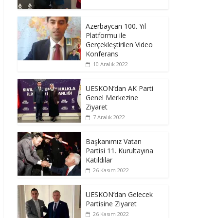
Azerbaycan 100. Yıl
Platformu ile
Gerçekleştirilen Video
Konferans
10 Aralık 2022
UESKON’dan AK Parti
Genel Merkezine
Ziyaret
7 Aralık 2022
Başkanımız Vatan
Partisi 11. Kurultayına
Katıldılar
26 Kasım 2022
UESKON’dan Gelecek
Partisine Ziyaret
26 Kasım 2022