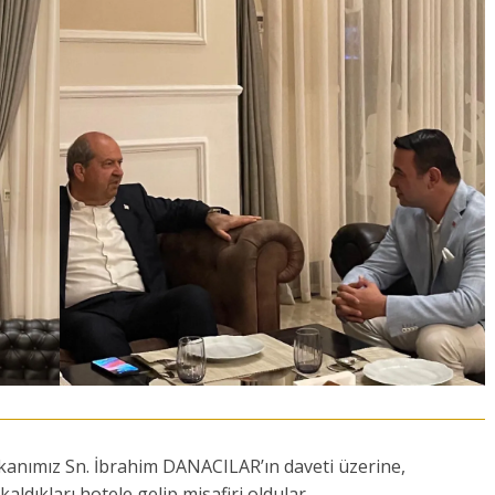
anımız Sn. İbrahim DANACILAR’ın daveti üzerine,
ldıkları hotele gelip misafiri oldular.