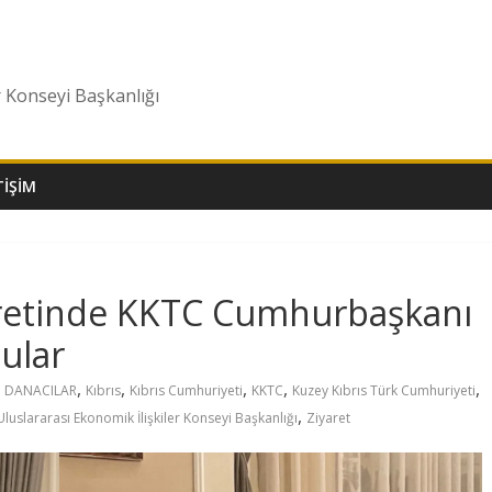
r Konseyi Başkanlığı
TIŞIM
retinde KKTC Cumhurbaşkanı
ular
,
,
,
,
,
m DANACILAR
Kıbrıs
Kıbrıs Cumhuriyeti
KKTC
Kuzey Kıbrıs Türk Cumhuriyeti
,
Uluslararası Ekonomik İlişkiler Konseyi Başkanlığı
Ziyaret