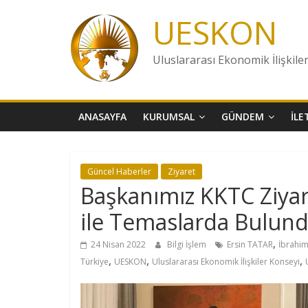
Skip
UESKON
to
content
Uluslararası Ekonomik İlişkile
ANASAYFA
KURUMSAL
GÜNDEM
İLE
Güncel Haberler
Ziyaret
Başkanımız KKTC Ziya
ile Temaslarda Bulund
,
24 Nisan 2022
Bilgi İşlem
Ersin TATAR
İbrahi
,
,
,
Türkiye
UESKON
Uluslararası Ekonomik İlişkiler Konseyi