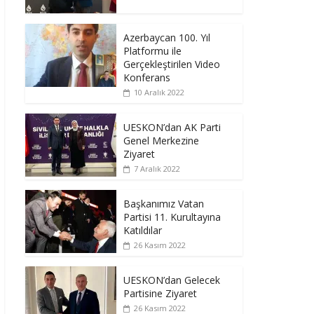
Azerbaycan 100. Yıl
Platformu ile
Gerçekleştirilen Video
Konferans
10 Aralık 2022
UESKON’dan AK Parti
Genel Merkezine
Ziyaret
7 Aralık 2022
Başkanımız Vatan
Partisi 11. Kurultayına
Katıldılar
26 Kasım 2022
UESKON’dan Gelecek
Partisine Ziyaret
26 Kasım 2022