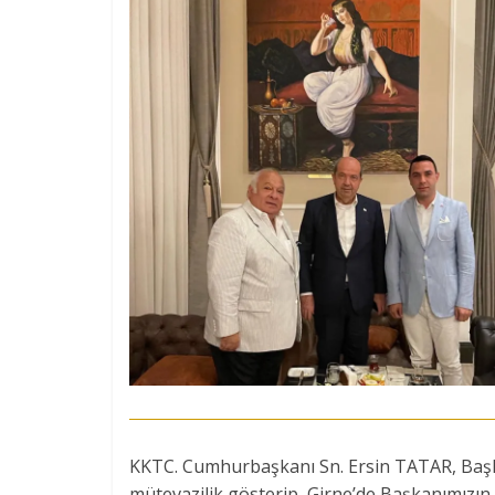
KKTC. Cumhurbaşkanı Sn. Ersin TATAR, Başk
mütevazilik gösterip, Girne’de Başkanımızın ka