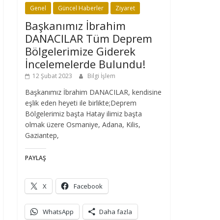
Genel
Güncel Haberler
Ziyaret
Başkanımız İbrahim
DANACILAR Tüm Deprem
Bölgelerimize Giderek
İncelemelerde Bulundu!
12 Şubat 2023
Bilgi İşlem
Başkanımız İbrahim DANACILAR, kendisine
eşlik eden heyeti ile birlikte;Deprem
Bölgelerimiz başta Hatay ilimiz başta
olmak üzere Osmaniye, Adana, Kilis,
Gaziantep,
PAYLAŞ
X
Facebook
WhatsApp
Daha fazla