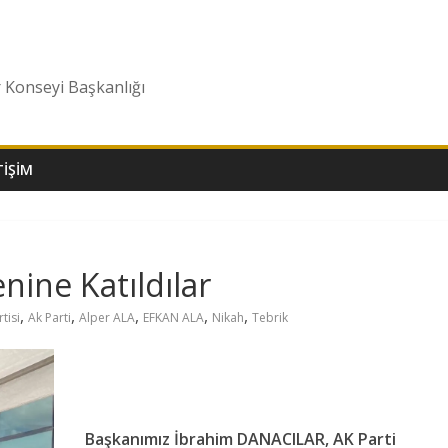
r Konseyi Başkanlığı
TIŞIM
nine Katıldılar
,
,
,
,
,
tisi
Ak Parti
Alper ALA
EFKAN ALA
Nikah
Tebrik
Başkanımız İbrahim DANACILAR, AK Parti