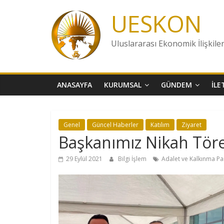
Skip
UESKON
to
content
Uluslararası Ekonomik İlişkile
ANASAYFA
KURUMSAL
GÜNDEM
İLE
Genel
Güncel Haberler
Katılım
Ziyaret
Başkanımız Nikah Töre
29 Eylül 2021
Bilgi İşlem
Adalet ve Kalkınma Par