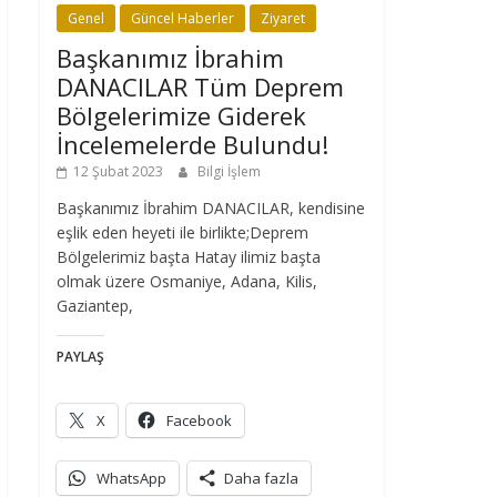
Genel
Güncel Haberler
Ziyaret
Başkanımız İbrahim
DANACILAR Tüm Deprem
Bölgelerimize Giderek
İncelemelerde Bulundu!
12 Şubat 2023
Bilgi İşlem
Başkanımız İbrahim DANACILAR, kendisine
eşlik eden heyeti ile birlikte;Deprem
Bölgelerimiz başta Hatay ilimiz başta
olmak üzere Osmaniye, Adana, Kilis,
Gaziantep,
PAYLAŞ
X
Facebook
WhatsApp
Daha fazla