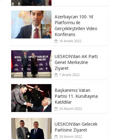
Azerbaycan 100. Yıl
Platformu ile
Gerçekleştirilen Video
Konferans
10 Aralık 2022
UESKON’dan AK Parti
Genel Merkezine
Ziyaret
7 Aralık 2022
Başkanımız Vatan
Partisi 11. Kurultayına
Katıldılar
26 Kasım 2022
UESKON’dan Gelecek
Partisine Ziyaret
26 Kasım 2022