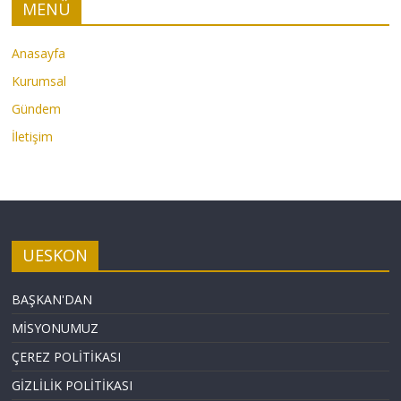
MENÜ
Anasayfa
Kurumsal
Gündem
İletişim
UESKON
BAŞKAN'DAN
MİSYONUMUZ
ÇEREZ POLİTİKASI
GİZLİLİK POLİTİKASI