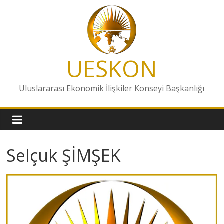
Skip
to
content
UESKON
Uluslararası Ekonomik İlişkiler Konseyi Başkanlığı
Selçuk ŞİMŞEK