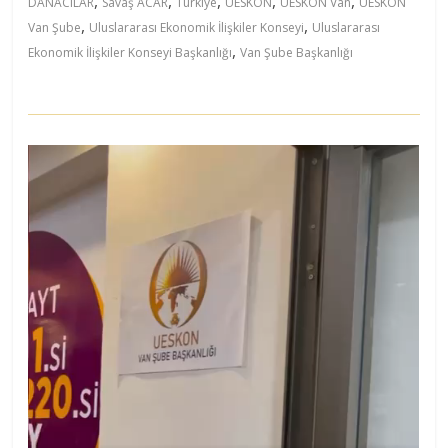
,
,
,
,
,
DANACILAR
Savaş ACAR
Türkiye
UESKON
UESKON Van
UESKON
,
,
Van Şube
Uluslararası Ekonomik İlişkiler Konseyi
Uluslararası
,
Ekonomik İlişkiler Konseyi Başkanlığı
Van Şube Başkanlığı