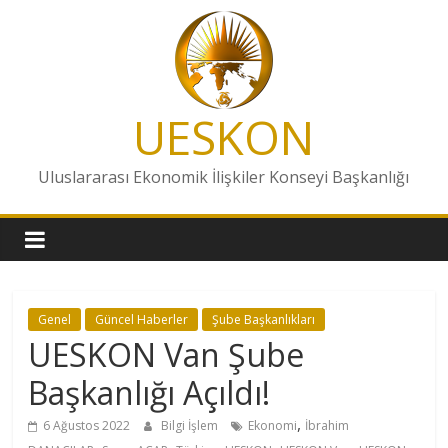
Skip
to
content
UESKON
Uluslararası Ekonomik İlişkiler Konseyi Başkanlığı
Genel
Güncel Haberler
Şube Başkanlıkları
UESKON Van Şube
Başkanlığı Açıldı!
,
6 Ağustos 2022
Bilgi İşlem
Ekonomi
İbrahim