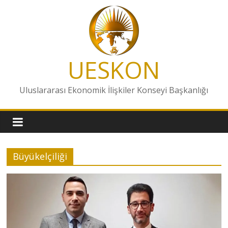
Skip
to
content
UESKON
Uluslararası Ekonomik İlişkiler Konseyi Başkanlığı
Büyükelçiliği