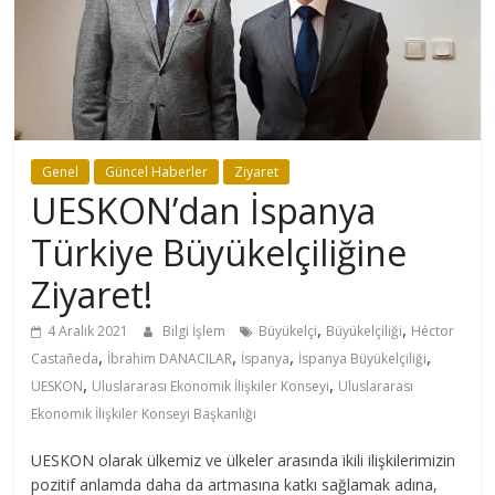
Genel
Güncel Haberler
Ziyaret
UESKON’dan İspanya
Türkiye Büyükelçiliğine
Ziyaret!
,
,
4 Aralık 2021
Bilgi İşlem
Büyükelçi
Büyükelçiliği
Héctor
,
,
,
,
Castañeda
İbrahim DANACILAR
İspanya
İspanya Büyükelçiliği
,
,
UESKON
Uluslararası Ekonomik İlişkiler Konseyi
Uluslararası
Ekonomik İlişkiler Konseyi Başkanlığı
UESKON olarak ülkemiz ve ülkeler arasında ikili ilişkilerimizin
pozitif anlamda daha da artmasına katkı sağlamak adına,