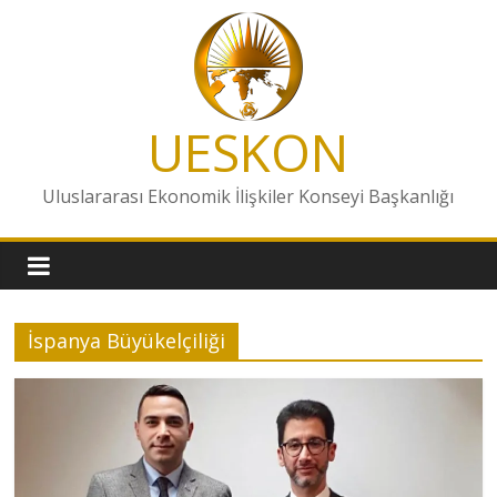
Skip
to
content
UESKON
Uluslararası Ekonomik İlişkiler Konseyi Başkanlığı
İspanya Büyükelçiliği