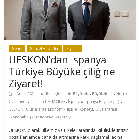
Genel
Güncel Haberler
Ziyaret
UESKON’dan İspanya
Türkiye Büyükelçiliğine
Ziyaret!
,
,
4 Aralık 2021
Bilgi İşlem
Büyükelçi
Büyükelçiliği
Héctor
,
,
,
,
Castañeda
İbrahim DANACILAR
İspanya
İspanya Büyükelçiliği
,
,
UESKON
Uluslararası Ekonomik İlişkiler Konseyi
Uluslararası
Ekonomik İlişkiler Konseyi Başkanlığı
UESKON olarak ülkemiz ve ülkeler arasında ikili ilişkilerimizin
pozitif anlamda daha da artmasına katkı sağlamak adına,