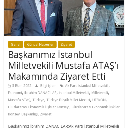
Genel
Güncel Haberler
Ziyaret
Başkanımız İstanbul
Milletvekili Mustafa ATAŞ’ı
Makamında Ziyaret Etti
,
5 Ekim 2022
Bilgi İşlem
Ak Parti İstanbul Milletvekili
,
,
,
,
Ekonomi
İbrahim DANACILAR
İstanbul Milletvekili
Milletvekili
,
,
,
,
Mustafa ATAŞ
Türkiye
Türkiye Büyük Millet Meclisi
UESKON
,
Uluslararası Ekonomik İlişkiler Konseyi
Uluslararası Ekonomik İlişkiler
,
Konseyi Başkanlığı
Ziyaret
Başkanımız İbrahim DANACILAR;Ak Parti İstanbul Milletvekili