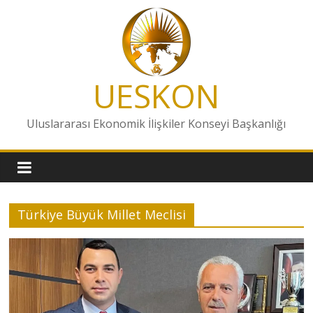
Skip
to
content
UESKON
Uluslararası Ekonomik İlişkiler Konseyi Başkanlığı
Türkiye Büyük Millet Meclisi