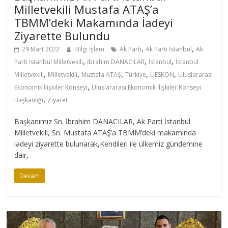
Milletvekili Mustafa ATAŞ’a
TBMM’deki Makamında İadeyi
Ziyarette Bulundu
,
,
29 Mart 2022
Bilgi İşlem
Ak Parti
Ak Parti İstanbul
Ak
,
,
,
Parti İstanbul Milletvekili
İbrahim DANACILAR
İstanbul
İstanbul
,
,
,
,
,
Milletvekili
Milletvekili
Mustafa ATAŞ
Türkiye
UESKON
Uluslararası
,
Ekonomik İlişkiler Konseyi
Uluslararası Ekonomik İlişkiler Konseyi
,
Başkanlığı
Ziyaret
Başkanımız Sn. İbrahim DANACILAR, Ak Parti İstanbul
Milletvekili, Sn. Mustafa ATAŞ’a TBMM’deki makamında
iadeyi ziyarette bulunarak,Kendileri ile ülkemiz gündemine
dair,
Devam