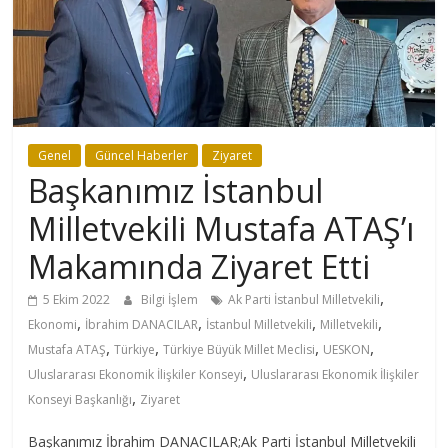
Genel
Güncel Haberler
Ziyaret
Başkanımız İstanbul
Milletvekili Mustafa ATAŞ’ı
Makamında Ziyaret Etti
,
5 Ekim 2022
Bilgi İşlem
Ak Parti İstanbul Milletvekili
,
,
,
,
Ekonomi
İbrahim DANACILAR
İstanbul Milletvekili
Milletvekili
,
,
,
,
Mustafa ATAŞ
Türkiye
Türkiye Büyük Millet Meclisi
UESKON
,
Uluslararası Ekonomik İlişkiler Konseyi
Uluslararası Ekonomik İlişkiler
,
Konseyi Başkanlığı
Ziyaret
Başkanımız İbrahim DANACILAR;Ak Parti İstanbul Milletvekili