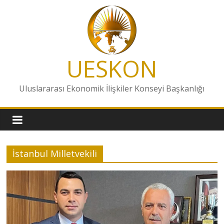
Skip
to
content
UESKON
Uluslararası Ekonomik İlişkiler Konseyi Başkanlığı
İstanbul Milletvekili