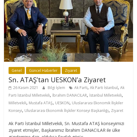
Genel
Güncel Haberler
Ziyaret
Sn. ATAŞ’tan UESKON’a Ziyaret
,
,
26 Kasım 2021
Bilgi İşlem
Ak Parti
Ak Parti İstanbul
Ak
,
,
,
Parti İstanbul Milletvekili
İbrahim DANACILAR
İstanbul Milletvekili
,
,
,
Milletvekili
Mustafa ATAŞ
UESKON
Uluslararası Ekonomik İlişkiler
,
,
Konseyi
Uluslararası Ekonomik İlişkiler Konseyi Başkanlığı
Ziyaret
Ak Parti İstanbul Milletvekili, Sn. Mustafa ATAŞ konseyimizi
ziyaret etmişler, Başkanımız İbrahim DANACILAR ile ülke
gündemine dair, oldukça faydalı görüş