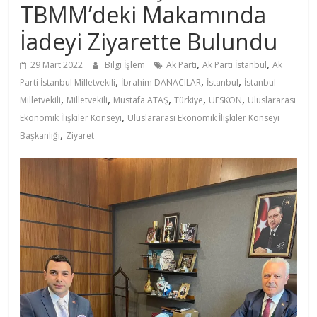
TBMM’deki Makamında
İadeyi Ziyarette Bulundu
,
,
29 Mart 2022
Bilgi İşlem
Ak Parti
Ak Parti İstanbul
Ak
,
,
,
Parti İstanbul Milletvekili
İbrahim DANACILAR
İstanbul
İstanbul
,
,
,
,
,
Milletvekili
Milletvekili
Mustafa ATAŞ
Türkiye
UESKON
Uluslararası
,
Ekonomik İlişkiler Konseyi
Uluslararası Ekonomik İlişkiler Konseyi
,
Başkanlığı
Ziyaret