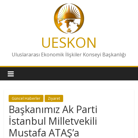
Skip
to
content
UESKON
Uluslararası Ekonomik İlişkiler Konseyi Başkanlığı
Güncel Haberler
Ziyaret
Başkanımız Ak Parti
İstanbul Milletvekili
Mustafa ATAŞ’a