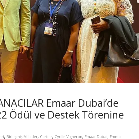
DANACILAR Emaar Dubai’de
22 Ödül ve Destek Törenine
,
,
,
,
,
eri
Birleşmiş Milletler
Cartier
Cyrille Vigneron
Emaar Dubai
Emma