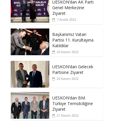
UESKON’dan AK Parti
Genel Merkezine
Ziyaret
7 Aralık 2022
Başkanımız Vatan
Partisi 11. Kurultayına
Katıldılar
26 Kasım 2022
UESKON’dan Gelecek
Partisine Ziyaret
26 Kasım 2022
UESKON’dan BM.
Türkiye Temsilciliğine
Ziyaret
21 Kasım 2022