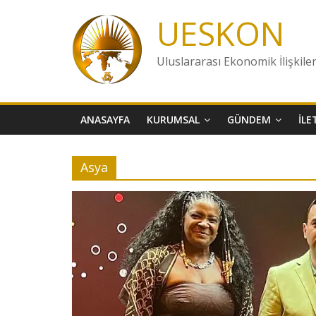
Skip
UESKON
to
content
Uluslararası Ekonomik İlişkile
ANASAYFA
KURUMSAL
GÜNDEM
İLE
Asya