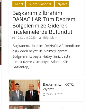
Genel
Güncel Haberler
Ziyaret
Başkanımız İbrahim
DANACILAR Tüm Deprem
Bölgelerimize Giderek
İncelemelerde Bulundu!
12 Şubat 2023
Bilgi İşlem
Başkanımız İbrahim DANACILAR, kendisine
eşlik eden heyeti ile birlikte;Deprem
Bölgelerimiz başta Hatay ilimiz başta
olmak üzere Osmaniye, Adana, Kilis,
Gaziantep,
Başkanımızın KKTC.
Ziyareti
24 Ocak 2023