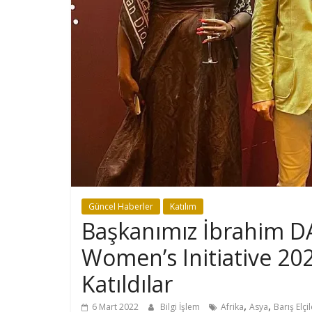
Güncel Haberler
Katılım
Başkanımız İbrahim 
Women’s Initiative 20
Katıldılar
,
,
6 Mart 2022
Bilgi İşlem
Afrika
Asya
Barış Elçil