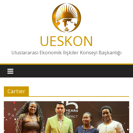
Skip
to
content
UESKON
Uluslararası Ekonomik İlişkiler Konseyi Başkanlığı
Cartier