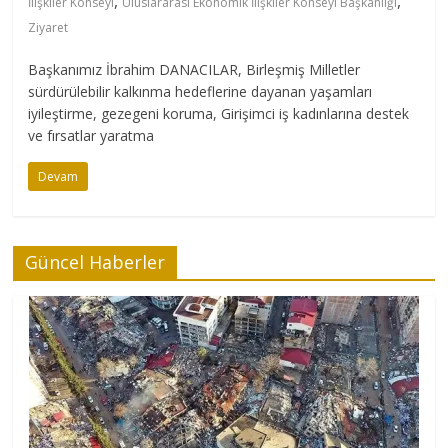
,
,
İlişkiler Konseyi
Uluslararası Ekonomik İlişkiler Konseyi Başkanlığı
Ziyaret
Başkanımız İbrahim DANACILAR, Birleşmiş Milletler
sürdürülebilir kalkınma hedeflerine dayanan yaşamları
iyileştirme, gezegeni koruma, Girişimci iş kadınlarına destek
ve fırsatlar yaratma
Devam
Güncel Haberler