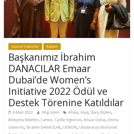
Güncel Haberler
Katılım
Başkanımız İbrahim
DANACILAR Emaar
Dubai’de Women’s
Initiative 2022 Ödül ve
Destek Törenine Katıldılar
,
,
,
6 Mart 2022
Bilgi İşlem
Afrika
Asya
Barış Elçileri
,
,
,
,
Birleşmiş Milletler
Cartier
Cyrille Vigneron
Emaar Dubai
Emma
,
,
,
Gutierrez
İbrahim DANACILAR
UESKON
Uluslararası Ekonomik