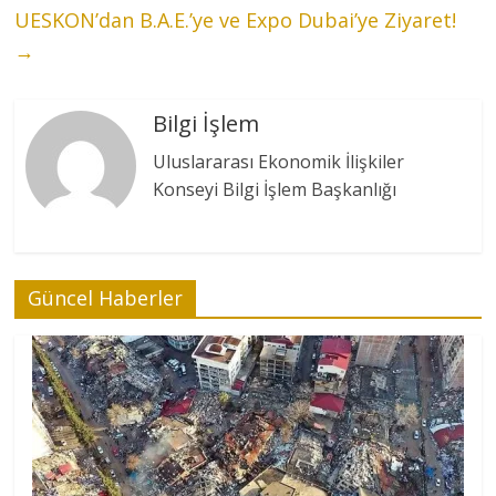
UESKON’dan B.A.E.’ye ve Expo Dubai’ye Ziyaret!
→
Bilgi İşlem
Uluslararası Ekonomik İlişkiler
Konseyi Bilgi İşlem Başkanlığı
Güncel Haberler