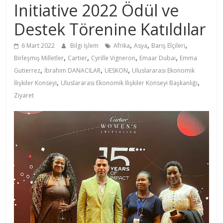
Initiative 2022 Ödül ve
Destek Törenine Katıldılar
,
,
,
6 Mart 2022
Bilgi İşlem
Afrika
Asya
Barış Elçileri
,
,
,
,
Birleşmiş Milletler
Cartier
Cyrille Vigneron
Emaar Dubai
Emma
,
,
,
Gutierrez
İbrahim DANACILAR
UESKON
Uluslararası Ekonomik
,
,
İlişkiler Konseyi
Uluslararası Ekonomik İlişkiler Konseyi Başkanlığı
Ziyaret