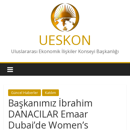
Skip
to
content
UESKON
Uluslararası Ekonomik İlişkiler Konseyi Başkanlığı
Güncel Haberler
Katılım
Başkanımız İbrahim
DANACILAR Emaar
Dubai’de Women’s