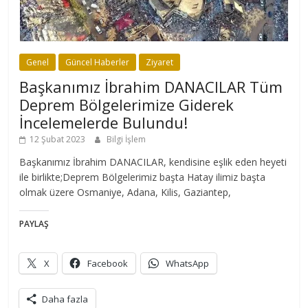
Genel
Güncel Haberler
Ziyaret
Başkanımız İbrahim DANACILAR Tüm
Deprem Bölgelerimize Giderek
İncelemelerde Bulundu!
12 Şubat 2023
Bilgi İşlem
Başkanımız İbrahim DANACILAR, kendisine eşlik eden heyeti
ile birlikte;Deprem Bölgelerimiz başta Hatay ilimiz başta
olmak üzere Osmaniye, Adana, Kilis, Gaziantep,
PAYLAŞ
X
Facebook
WhatsApp
Daha fazla