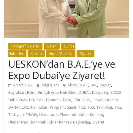
Fotoğraf Galerisi
Galeri
Güncel
Haberler
Katılım
Video Galerisi
Ziyaret
UESKON’dan B.A.E.’ye ve
Expo Dubai’ye Ziyaret!
,
,
,
,
9 Mart 2022
Bilgi İşlem
Akıncı
B.A.E
BAE
Baykar
,
,
,
,
Bayraktar
Bilim
Birleşik Arap Emirlikleri
DUBAİ
Dünya Expo 2022
,
,
,
,
,
,
,
Dubai Fuar
Düşünce
Ekonomi
Expo
Fikir
Fuar
Heyet
İbrahim
,
,
,
,
,
,
,
,
,
DANACILAR
İha
Kültür
Program
Sanat
Tb2
Tb3
Teknoloji
Tika
,
,
,
Türkiye
UESKON
Uluslararası Ekonomik İlişkiler Konseyi
,
Uluslararası Ekonomik İlişkiler Konseyi Başkanlığı
Ziyaret