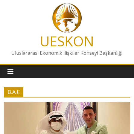
Skip
to
content
UESKON
Uluslararası Ekonomik İlişkiler Konseyi Başkanlığı
B.A.E