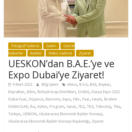
Fotoğraf Galerisi
Galeri
Güncel
Haberler
Katılım
Video Galerisi
Ziyaret
UESKON’dan B.A.E.’ye ve
Expo Dubai’ye Ziyaret!
,
,
,
,
9 Mart 2022
Bilgi İşlem
Akıncı
B.A.E
BAE
Baykar
,
,
,
,
Bayraktar
Bilim
Birleşik Arap Emirlikleri
DUBAİ
Dünya Expo 2022
,
,
,
,
,
,
,
Dubai Fuar
Düşünce
Ekonomi
Expo
Fikir
Fuar
Heyet
İbrahim
,
,
,
,
,
,
,
,
,
DANACILAR
İha
Kültür
Program
Sanat
Tb2
Tb3
Teknoloji
Tika
,
,
,
Türkiye
UESKON
Uluslararası Ekonomik İlişkiler Konseyi
,
Uluslararası Ekonomik İlişkiler Konseyi Başkanlığı
Ziyaret