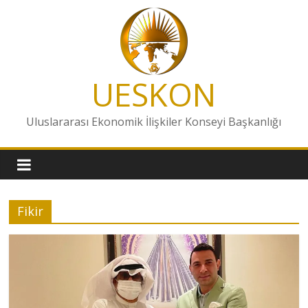
Skip
to
content
UESKON
Uluslararası Ekonomik İlişkiler Konseyi Başkanlığı
Fikir