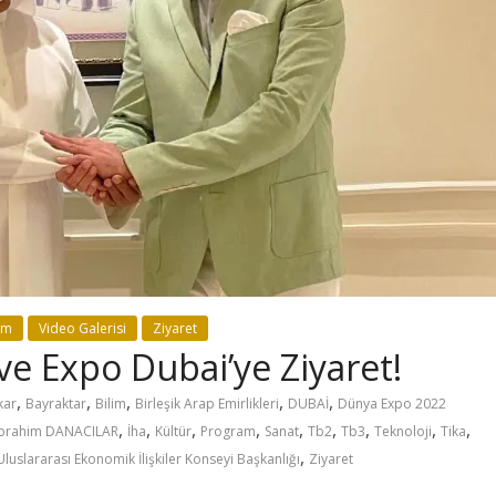
lım
Video Galerisi
Ziyaret
ve Expo Dubai’ye Ziyaret!
,
,
,
,
,
kar
Bayraktar
Bilim
Birleşik Arap Emirlikleri
DUBAİ
Dünya Expo 2022
,
,
,
,
,
,
,
,
,
İbrahim DANACILAR
İha
Kültür
Program
Sanat
Tb2
Tb3
Teknoloji
Tika
,
Uluslararası Ekonomik İlişkiler Konseyi Başkanlığı
Ziyaret