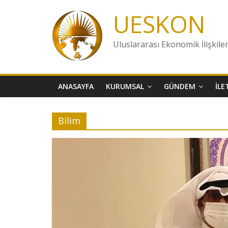
Skip
UESKON
to
content
Uluslararası Ekonomik İlişkile
ANASAYFA
KURUMSAL
GÜNDEM
İLE
Bilim