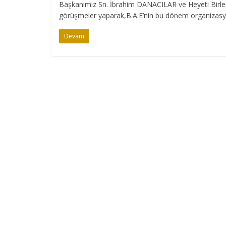
Başkanımız Sn. İbrahim DANACILAR ve Heyeti Birleşik
görüşmeler yaparak,B.A.E’nin bu dönem organiza
Devam