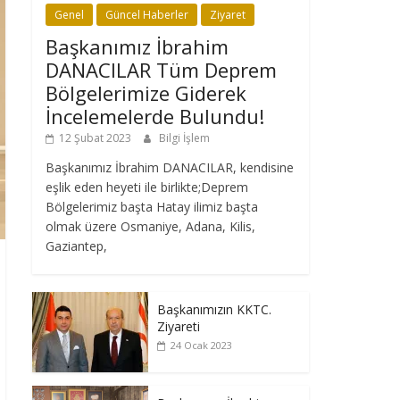
Genel
Güncel Haberler
Ziyaret
Başkanımız İbrahim
DANACILAR Tüm Deprem
Bölgelerimize Giderek
İncelemelerde Bulundu!
12 Şubat 2023
Bilgi İşlem
Başkanımız İbrahim DANACILAR, kendisine
eşlik eden heyeti ile birlikte;Deprem
Bölgelerimiz başta Hatay ilimiz başta
olmak üzere Osmaniye, Adana, Kilis,
Gaziantep,
Başkanımızın KKTC.
Ziyareti
24 Ocak 2023