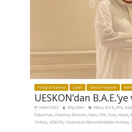
Fotoğraf Galerisi
Galeri
Güncel Haberler
Katı
UESKON’dan B.A.E.’ye 
,
,
,
9 Mart 2022
Bilgi İşlem
Akıncı
B.A.E
BAE
Bay
,
,
,
,
,
,
,
Dubai Fuar
Düşünce
Ekonomi
Expo
Fikir
Fuar
Heyet
,
,
,
Türkiye
UESKON
Uluslararası Ekonomik İlişkiler Konseyi