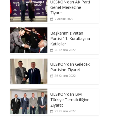
UESKON’dan AK Parti
Genel Merkezine
Ziyaret
7 Aralık 2022
Başkanımız Vatan
Partisi 11. Kurultayına
Katıldılar
26 Kasım 2022
UESKON’dan Gelecek
Partisine Ziyaret
26 Kasım 2022
UESKON’dan BM.
Türkiye Temsilciliğine
Ziyaret
21 Kasım 2022